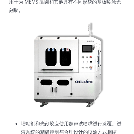
用于为 MEMS 晶圆和其他具有不同形貌的基板喷涂光
光伏技术科普
联系我们
刻胶。
锂电技术科普
关于我们
半导体技术科普
中文
医疗器械技术科普
中文
粉体行业技术科普
ENGLISH
超声波喷涂原理
增粘剂和光刻胶应使用超声波喷嘴进行涂覆。进
喷涂的影响因素
液系统的精确控制与合理设计的喷涂方式相结