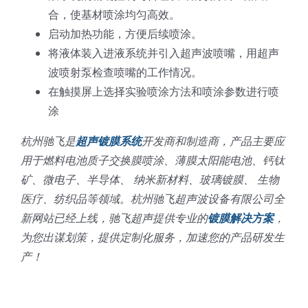
合，使基材喷涂均匀高效。
超声波喷雾成型系统
启动加热功能，方便后续喷涂。
将液体装入进液系统并引入超声波喷嘴，用超声
波喷射泵检查喷嘴的工作情况。
流量
在触摸屏上选择实验喷涂方法和喷涂参数进行喷
涂
双进液
杭州驰飞是
超声镀膜系统
开发商和制造商，产品主要应
用于燃料电池质子交换膜喷涂、薄膜太阳能电池、钙钛
耐化学腐蚀的喷嘴
矿、微电子、半导体、 纳米新材料、玻璃镀膜、 生物
医疗、纺织品等领域。杭州驰飞超声波设备有限公司全
喷嘴兼容性
新网站已经上线，驰飞超声提供专业的
镀膜解决方案
，
为您出谋划策，提供定制化服务，加速您的产品研发生
产！