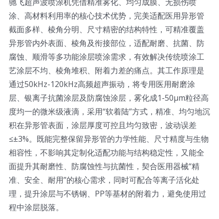
驰飞超声波喷涂机凭借精准雾化、均匀成膜、无损伤喷
涂、高材料利用率的核心技术优势，完美适配医用异形管
截面多样、棱角分明、尺寸精密的结构特性，可精准覆盖
异形管内外表面、棱角及衔接部位，适配耐磨、抗菌、防
腐蚀、顺滑等多功能涂层喷涂需求，有效解决传统喷涂工
艺涂层不均、棱角堆积、附着力差的痛点。其工作原理是
通过50kHz-120kHz高频超声振动，将专用医用耐磨涂
层、银离子抗菌涂层及防腐蚀涂层，雾化成1-50μm粒径高
度均一的微米级液滴，采用“软着陆”方式，精准、均匀地沉
积在异形管表面，涂层厚度可控且均匀致密，波动误差
≤±3%。既能完整保留异形管的力学性能、尺寸精度与生物
相容性，不影响其定制化适配功能与结构稳定性，又能全
面提升其耐磨性、防腐蚀性与抗菌性，契合医用器械“精
准、安全、耐用”的核心需求，同时可配合等离子活化处
理，提升涂层与不锈钢、PP等基材的附着力，避免使用过
程中涂层脱落。