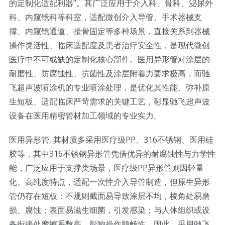
的定制化适配利器”。其广泛应用于介入科、骨科、泌尿外
光伏技术科普
联系我们
科、内窥镜科等科室，适配微创介入导管、手术器械支
撑、内窥镜通道、接骨固定等多种场景，直接关系到器械
锂电技术科普
关于我们
操作灵活性、临床适配度及患者治疗安全性，是现代微创
医疗中不可或缺的定制化核心部件。医用异形管对涂层的
耐磨性、防腐蚀性、抗菌性及涂层附着力要求极高，而驰
半导体技术科普
中文
飞超声波喷涂机的专业喷涂处理，是优化其性能、弥补原
生短板、适配临床严苛需求的关键工艺，彰显驰飞超声波
医疗器械技术科普
中文
设备在医用精密管材加工领域的专业实力。
医用异形管, 其材质多采用医疗级PP、316不锈钢、医用硅
粉体行业技术科普
ENGLISH
胶等，其中316不锈钢异形管凭借优异的耐腐蚀性与力学性
能，广泛应用于支撑类场景，医疗级PP异形管则因轻量
超声波喷涂原理
化、高纯度特点，适配一次性介入导管制造，但原生异形
管仍存在短板：不规则截面易导致涂层不均，棱角处易磨
损、腐蚀；表面易滋生细菌，引发感染；与人体组织或设
喷涂的影响因素
备衔接处摩擦系数高，影响操作顺畅性，因此，采用驰飞