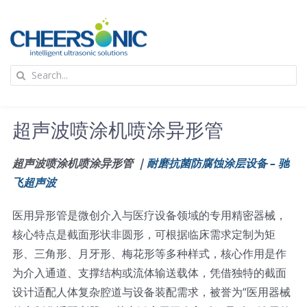
Skip
to
content
To
Search
Na
for:
首页
超声波喷涂机喷涂异形管
应用
超声波喷涂机喷涂异形管 ｜
耐磨抗菌防腐蚀涂层设备 – 驰
飞超声波
超声波设备
医用异形管是微创介入与医疗设备领域的专用精密器械，
技术及原理
核心特点是截面形状非圆形，可根据临床需求定制为矩
形、三角形、月牙形、梅花形等多种样式，核心作用是作
为介入通道、支撑结构或流体输送载体，凭借独特的截面
氢能技术科普
新闻
设计适配人体复杂腔道与设备装配需求，被誉为“医用器械