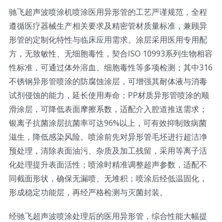
驰飞超声波喷涂机喷涂医用异形管的工艺严谨规范，全程
遵循医疗器械生产相关要求及精密管材质量标准，兼顾异
形管的定制化特性与临床应用需求。涂层采用医用专用配
方，无致敏性、无细胞毒性，契合ISO 10993系列生物相容
性标准，可通过体外溶血、细胞毒性等多项检测；其中316
不锈钢异形管喷涂的防腐蚀涂层，可增强其耐体液与消毒
试剂侵蚀的能力，延长使用寿命；PP材质异形管喷涂的顺
滑涂层，可降低表面摩擦系数，适配介入腔道推送需求；
银离子抗菌涂层抗菌率可达96%以上，可有效抑制致病菌
滋生，降低感染风险。喷涂前先对异形管毛坯进行超洁净
预处理，清除表面油污、杂质及加工残留，采用等离子活
化处理提升表面活性；喷涂时精准调整超声参数，适配不
同截面形状，确保无漏喷、无堆积；喷涂后经低温固化，
形成稳定功能层，再经严格检测与灭菌封装。
经驰飞超声波喷涂处理后的医用异形管，综合性能大幅提