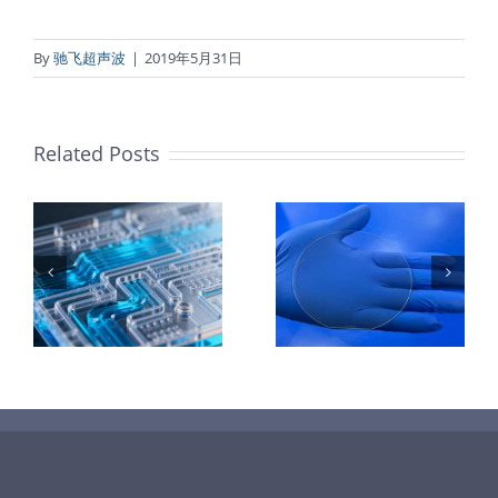
By
驰飞超声波
|
2019年5月31日
Related Posts
：
样
PET石墨烯保
超声波喷涂
护膜特性和应
TiO₂涂层
着
用
垒