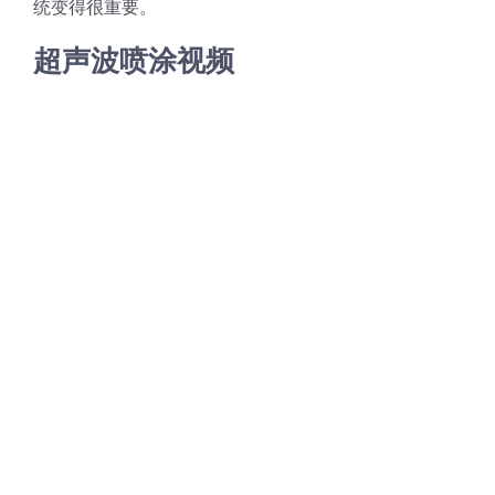
统变得很重要。
光伏技术科普
联系我们
超声波喷涂视频
锂电技术科普
关于我们
半导体技术科普
中文
医疗器械技术科普
中文
粉体行业技术科普
ENGLISH
超声波喷涂原理
喷涂的影响因素