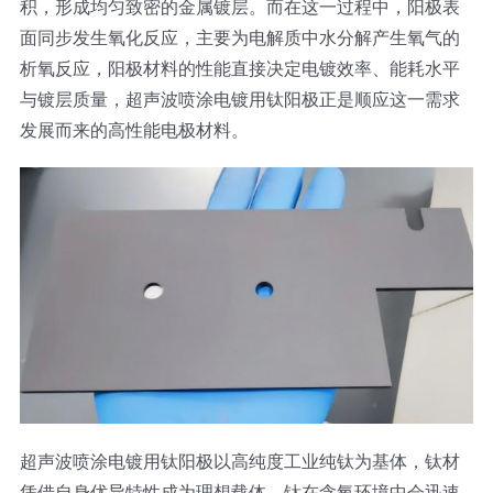
积，形成均匀致密的金属镀层。而在这一过程中，阳极表
光伏技术科普
联系我们
面同步发生氧化反应，主要为电解质中水分解产生氧气的
析氧反应，阳极材料的性能直接决定电镀效率、能耗水平
锂电技术科普
关于我们
与镀层质量，超声波喷涂电镀用钛阳极正是顺应这一需求
发展而来的高性能电极材料。
半导体技术科普
中文
医疗器械技术科普
中文
粉体行业技术科普
ENGLISH
超声波喷涂原理
超声波喷涂电镀用钛阳极以高纯度工业纯钛为基体，钛材
喷涂的影响因素
凭借自身优异特性成为理想载体。钛在含氧环境中会迅速