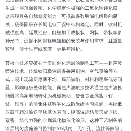
生成一层薄而致密、化学稳定性极强的二氧化钛钝化膜，
超声波喷雾成型系统
这层膜具备自我修复能力，可抵御多数酸碱电解质的腐
蚀，确保阳极在长期电镀工况中结构稳定。同时，钛材机
流量
械强度高、延展性好，能被加工成板状、网状、带状等多
种形态，适配不同规格电镀槽的安装与使用需求，且重量
较轻，便于生产线安装、更换与维护。
双进液
其核心技术突破在于表面催化涂层的制备工艺——超声波
耐化学腐蚀的喷嘴
喷涂技术。传统钛阳极涂层多采用刷涂、空气喷涂等方
式，易出现涂层厚薄不均、局部缺陷、材料利用率低等问
题，影响电极整体性能。而超声波喷涂技术通过超声波换
喷嘴兼容性
能器将高频电能转化为机械振动，使含贵金属盐（钌、
铱、铂等）的前驱体浆料雾化成微米级均匀液滴，再经低
压载气精准输送至钛基体表面，经高温烧结后形成连续、
致密、结合力强的金属氧化物催化涂层。这种工艺制备的
涂层均匀度偏差可控制在5%以内，无针孔、流挂等缺陷，