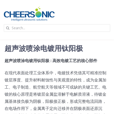
Skip
to
content
To
Search
Na
for:
首页
超声波喷涂电镀用钛阳极
应用
超声波喷涂电镀用钛阳极 : 高效电镀工艺的核心部件
超声波设备
在现代表面处理工业体系中，电镀技术凭借其可精准控制
镀层厚度、提升材料耐蚀性与美观度的特性，成为金属加
技术及原理
工、电子制造、航空航天等领域不可或缺的关键工艺。电
镀的核心原理是将镀层金属盐溶解于电解质溶液，待镀金
属基体接负极为阴极，阳极接正极，形成完整电流回路，
氢能技术科普
新闻
在电场作用下，金属离子定向迁移并在阴极表面还原沉