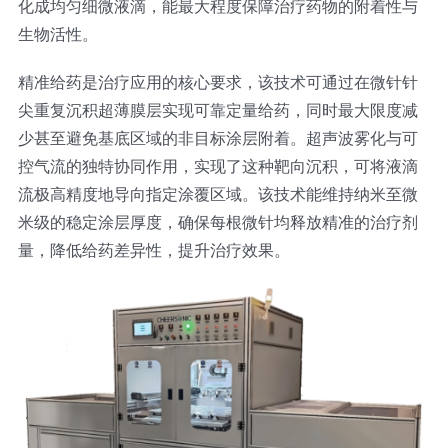
化成均匀细微液滴，能最大程度保障治疗药物的附着性与
光伏技术科普
联系我们
生物活性。
精准给药是治疗应用的核心要求，该技术可通过在微针针
锂电技术科普
关于我们
尖重复沉积超薄膜层实现可靠定量给药，同时最大限度减
少甚至避免基底区域的非目标涂层附着。超声波雾化与可
半导体技术科普
中文
控气流的独特协同作用，实现了这种靶向沉积，可将液滴
流极高精度地导向指定涂覆区域。该技术能维持纳米至微
医疗器械技术科普
中文
米级的稳定涂层厚度，确保每根微针均释放精准的治疗剂
量，降低给药差异性，提升治疗效果。
粉体行业技术科普
ENGLISH
超声波喷涂原理
喷涂的影响因素