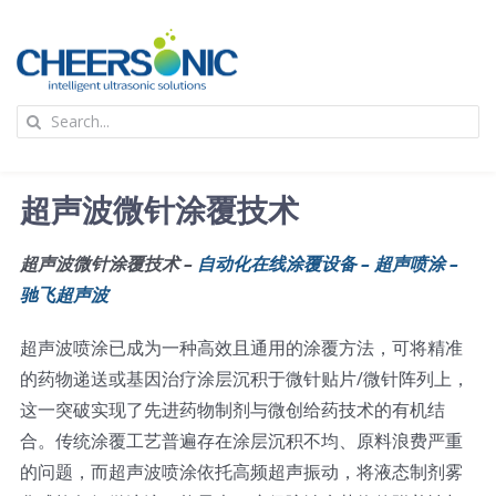
Skip
to
content
To
Search
Na
for:
首页
超声波微针涂覆技术
应用
超声波微针涂覆技术 –
自动化在线涂覆设备 – 超声喷涂 –
驰飞超声波
超声波设备
超声波喷涂已成为一种高效且通用的涂覆方法，可将精准
技术及原理
的药物递送或基因治疗涂层沉积于微针贴片/微针阵列上，
这一突破实现了先进药物制剂与微创给药技术的有机结
合。传统涂覆工艺普遍存在涂层沉积不均、原料浪费严重
氢能技术科普
新闻
的问题，而超声波喷涂依托高频超声振动，将液态制剂雾