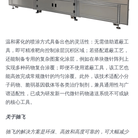
超声波喷雾成型系统
流量
温和雾化的喷涂方式具备出色的灵活性：无需借助遮蔽工
具，即可精准靶向控制涂层沉积区域；若搭配遮蔽工艺，
双进液
还能制备专用的复杂图案化涂层，例如在单块微针阵列上
实现多种药物复合涂覆；即便不使用遮蔽工具，该工艺也
耐化学腐蚀的喷嘴
能高效完成常规微针的均匀涂覆。此外，该技术适配小分
子药物、脆弱基因载体等各类治疗制剂，兼具通用性与广
喷嘴兼容性
谱适配性，已成为研发新一代微针药物递送系统不可或缺
的核心工具。
关于驰飞
驰飞的解决方案是环保、高效和高度可靠的，可大幅减少