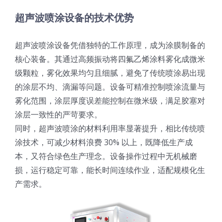
光伏技术科普
联系我们
超声波喷涂设备的技术优势
锂电技术科普
关于我们
超声波喷涂设备凭借独特的工作原理，成为涂膜制备的
核心装备。其通过高频振动将四氟乙烯涂料雾化成微米
级颗粒，雾化效果均匀且细腻，避免了传统喷涂易出现
半导体技术科普
中文
的涂层不均、滴漏等问题。设备可精准控制喷涂流量与
雾化范围，涂层厚度误差能控制在微米级，满足胶塞对
医疗器械技术科普
中文
涂层一致性的严苛要求。
同时，超声波喷涂的材料利用率显著提升，相比传统喷
涂技术，可减少材料浪费 30% 以上，既降低生产成
粉体行业技术科普
ENGLISH
本，又符合绿色生产理念。设备操作过程中无机械磨
损，运行稳定可靠，能长时间连续作业，适配规模化生
超声波喷涂原理
产需求。
喷涂的影响因素