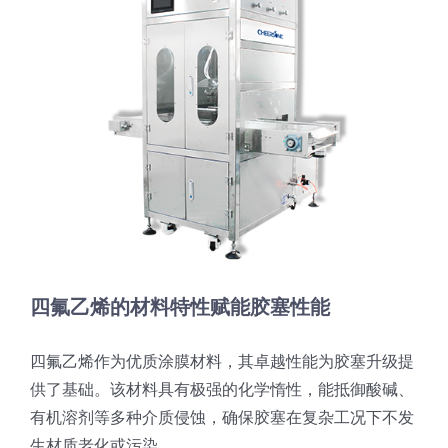
超声波喷雾成型系统
流量
双进液
耐化学腐蚀的喷嘴
喷嘴兼容性
四氟乙烯的材料特性赋能胶塞性能
四氟乙烯作为优质涂膜材料，其卓越性能为胶塞升级提
供了基础。该材料具有极强的化学惰性，能抵御酸碱、
有机溶剂等多种介质侵蚀，确保胶塞在复杂工况下不发
生材质老化或污染。