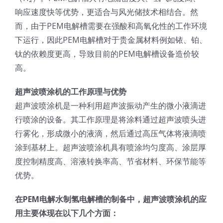
响应速度快等优势，更适合与风光储技术相结合。然
超声波喷雾成型系统
而，由于PEM电解槽需要在强酸和高氧化性的工作环境
下运行，因此PEM电解槽对于贵金属材料例如铱、铂、
流量
钛的依赖度更高，导致目前的PEM电解槽设备造价较
高。
双进液
超声波喷涂机的工作原理与优势
超声波喷涂机是一种利用超声波振动产生的微小液滴进
耐化学腐蚀的喷嘴
行喷涂的设备。其工作原理是将涂料通过超声波喷头进
行雾化，形成微小的液滴，然后通过高压气体将液滴喷
涂到基材上。超声波喷涂机具有喷涂均匀度高、涂层厚
喷嘴兼容性
度控制精度高、溶液转换率高、节省材料、环保节能等
优势。
在PEM电解水制氢电解槽的制备中，超声波喷涂机的应
用主要体现在以下几个方面：