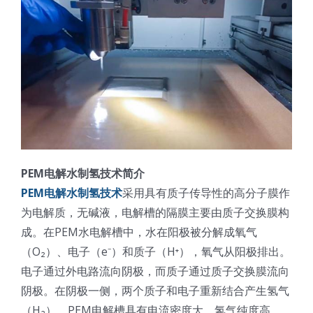
光伏技术科普
联系我们
锂电技术科普
关于我们
半导体技术科普
中文
医疗器械技术科普
中文
PEM电解水制氢技术简介
PEM电解水制氢技术
采用具有质子传导性的高分子膜作
粉体行业技术科普
ENGLISH
为电解质，无碱液，电解槽的隔膜主要由质子交换膜构
成。在PEM水电解槽中，水在阳极被分解成氧气
超声波喷涂原理
（O₂）、电子（e⁻）和质子（H⁺），氧气从阳极排出。
电子通过外电路流向阴极，而质子通过质子交换膜流向
阴极。在阴极一侧，两个质子和电子重新结合产生氢气
喷涂的影响因素
（H₂）。PEM电解槽具有电流密度大、氢气纯度高、