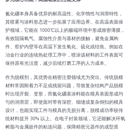
光伏技术科普
联系我们
氮化硼本身具备优异的耐高温性、化学惰性与润滑特性，
其喷雾与涂料形态进一步拓展了应用边界。在高温表面保
锂电技术科普
关于我们
护领域，它能在 1000℃以上的极端环境中形成致密薄膜，
有效阻隔氧气、腐蚀性介质与基材的接触，避免金属构
半导体技术科普
中文
件、窑炉内壁等在高温下发生氧化、硫化或结焦。例如在
冶金行业的连续热处理工序中，喷涂该材料的工件表面可
保持原有光洁度，减少后续打磨工序的人力成本。
医疗器械技术科普
中文
作为脱模剂，其优势在精密注塑领域尤为突出。传统脱模
粉体行业技术科普
ENGLISH
材料常因附着力不足或残留问题，导致复杂结构产品脱模
时出现开裂、变形，而氮化硼基涂料能在模具表面形成均
匀的润滑层，即使面对带有深腔、细缝或复杂倒扣的模具
超声波喷涂原理
设计，也能实现工件与模具的无损分离，脱模成功率较传
统材料提升 30% 以上。在电子封装领域，它还能解决环氧
喷涂的影响因素
树脂与金属嵌件的粘连问题，保障精密元器件的成型质