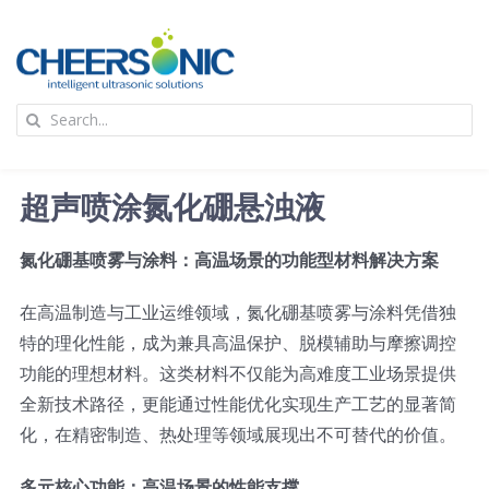
Skip
to
content
To
Search
Na
for:
首页
超声喷涂氮化硼悬浊液
应用
氮化硼基喷雾与涂料：高温场景的功能型材料解决方案
超声波设备
在高温制造与工业运维领域，氮化硼基喷雾与涂料凭借独
特的理化性能，成为兼具高温保护、脱模辅助与摩擦调控
技术及原理
功能的理想材料。这类材料不仅能为高难度工业场景提供
全新技术路径，更能通过性能优化实现生产工艺的显著简
化，在精密制造、热处理等领域展现出不可替代的价值。
氢能技术科普
新闻
多元核心功能：高温场景的性能支撑