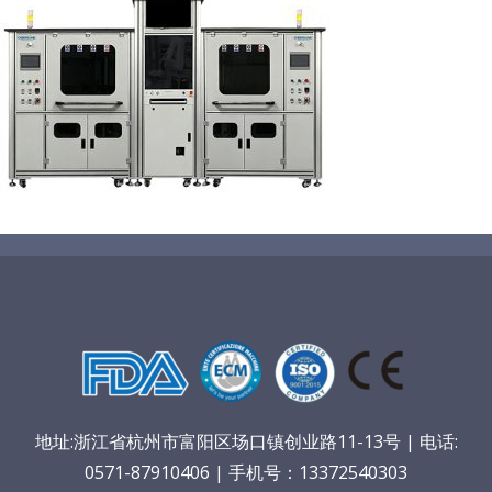
医疗器械技术科普
中文
粉体行业技术科普
ENGLISH
超声波喷涂原理
喷涂的影响因素
超声波喷雾成型系统
流量
地址:浙江省杭州市富阳区场口镇创业路11-13号 | 电话:
0571-87910406 | 手机号：13372540303
双进液