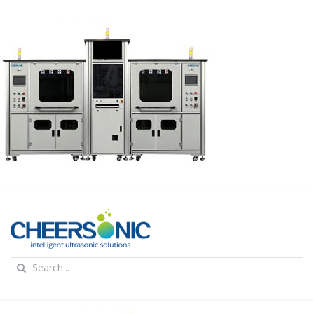
Skip
to
content
To
Search
Na
for:
首页