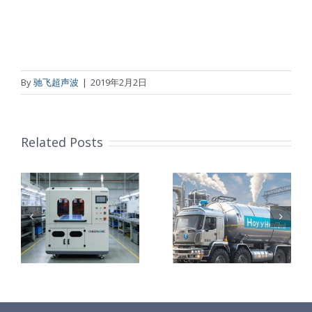
By
驰飞超声波
|
2019年2月2日
Related Posts
声
师
认识氢、了解
电解槽研报
氢、守护氢安
定
全
方