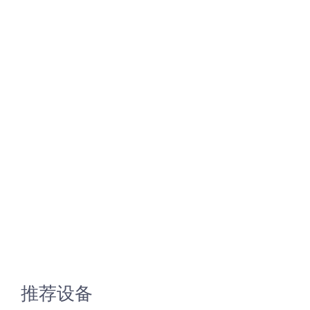
超声波喷雾成型系统
流量
双进液
耐化学腐蚀的喷嘴
喷嘴兼容性
推荐设备