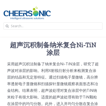
Skip
to
content
To
Search
Na
for:
首页
超声沉积制备纳米复合Ni-TiN
应用
涂层
采用超声沉积法制备了纳米复合Ni-TiN涂层，研究了超
超声波设备
声波对涂层的影响。利用X射线衍射分析来检测复合涂
层的结晶和无定形特征。通过扫描电子显微镜，高分辨
技术及原理
率透射电子显微镜和扫描探针显微镜观察表面形态和冶
金结构。结果表明，超声波处理对复合涂层中的TiN纳
氢能技术科普
新闻
米粒子有很大影响。适度的超声波处理有助于TiN颗粒
在涂层中的均匀分散。此外，进入并均匀分散在复合涂