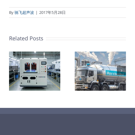
By
驰飞超声波
|
2017年5月28日
Related Posts
声
师
认识氢、了解
电解槽研报
氢、守护氢安
定
全
方