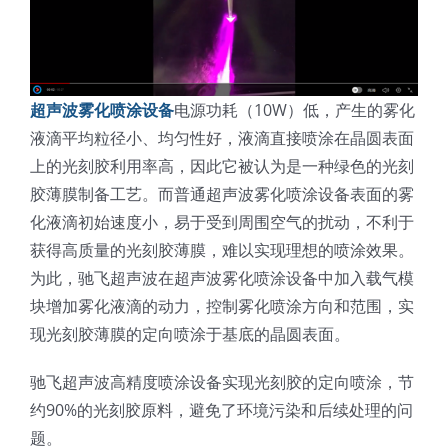
超声波喷雾成型系统
流量
超声波雾化喷涂设备
电源功耗（10W）低，产生的雾化
液滴平均粒径小、均匀性好，液滴直接喷涂在晶圆表面
上的光刻胶利用率高，因此它被认为是一种绿色的光刻
双进液
胶薄膜制备工艺。而普通超声波雾化喷涂设备表面的雾
化液滴初始速度小，易于受到周围空气的扰动，不利于
耐化学腐蚀的喷嘴
获得高质量的光刻胶薄膜，难以实现理想的喷涂效果。
为此，驰飞超声波在超声波雾化喷涂设备中加入载气模
喷嘴兼容性
块增加雾化液滴的动力，控制雾化喷涂方向和范围，实
现光刻胶薄膜的定向喷涂于基底的晶圆表面。
驰飞超声波高精度喷涂设备实现光刻胶的定向喷涂，节
约90%的光刻胶原料，避免了环境污染和后续处理的问
题。