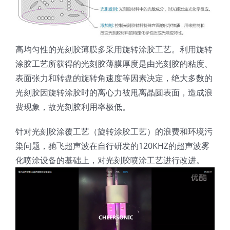
光伏技术科普
联系我们
锂电技术科普
关于我们
高均匀性的光刻胶薄膜多采用旋转涂胶工艺。利用旋转
涂胶工艺所获得的光刻胶薄膜厚度是由光刻胶的粘度、
表面张力和转盘的旋转角速度等因素决定，绝大多数的
半导体技术科普
中文
光刻胶因旋转涂胶时的离心力被甩离晶圆表面，造成浪
费现象，故光刻胶利用率极低。
医疗器械技术科普
中文
针对光刻胶涂覆工艺（旋转涂胶工艺）的浪费和环境污
染问题，驰飞超声波在自行研发的120KHZ的超声波雾
粉体行业技术科普
ENGLISH
化喷涂设备的基础上，对光刻胶喷涂工艺进行改进。
超声波喷涂原理
喷涂的影响因素