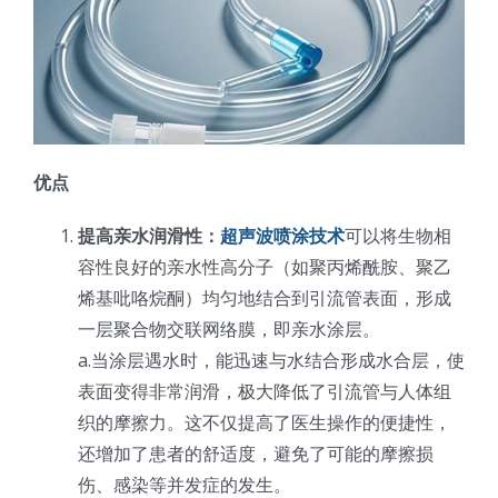
光伏技术科普
联系我们
锂电技术科普
关于我们
半导体技术科普
中文
优点
提高亲水润滑性：
超声波喷涂技术
可以将生物相
医疗器械技术科普
中文
容性良好的亲水性高分子（如聚丙烯酰胺、聚乙
烯基吡咯烷酮）均匀地结合到引流管表面，形成
粉体行业技术科普
ENGLISH
一层聚合物交联网络膜，即亲水涂层。
a.当涂层遇水时，能迅速与水结合形成水合层，使
表面变得非常润滑，极大降低了引流管与人体组
超声波喷涂原理
织的摩擦力。这不仅提高了医生操作的便捷性，
还增加了患者的舒适度，避免了可能的摩擦损
喷涂的影响因素
伤、感染等并发症的发生。