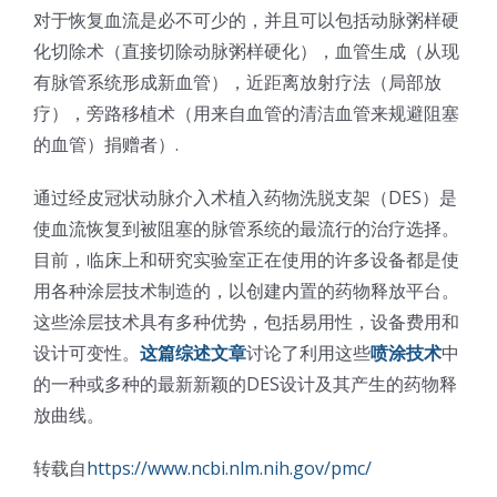
对于恢复血流是必不可少的，并且可以包括动脉粥样硬
光伏技术科普
联系我们
化切除术（直接切除动脉粥样硬化），血管生成（从现
有脉管系统形成新血管），近距离放射疗法（局部放
锂电技术科普
关于我们
疗），旁路移植术（用来自血管的清洁血管来规避阻塞
的血管）捐赠者）.
半导体技术科普
中文
通过经皮冠状动脉介入术植入药物洗脱支架（DES）是
使血流恢复到被阻塞的脉管系统的最流行的治疗选择。
医疗器械技术科普
中文
目前，临床上和研究实验室正在使用的许多设备都是使
用各种涂层技术制造的，以创建内置的药物释放平台。
粉体行业技术科普
ENGLISH
这些涂层技术具有多种优势，包括易用性，设备费用和
设计可变性。
这篇综述文章
讨论了利用这些
喷涂技术
中
的一种或多种的最新新颖的DES设计及其产生的药物释
超声波喷涂原理
放曲线。
喷涂的影响因素
转载自
https://www.ncbi.nlm.nih.gov/pmc/