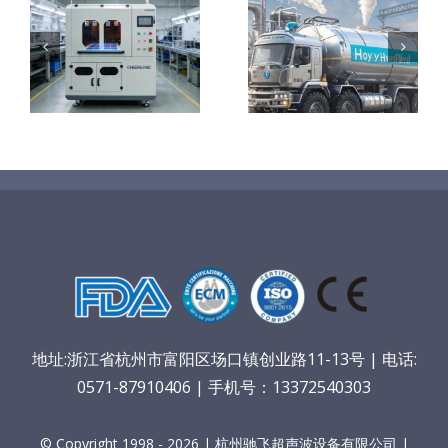
声
师
认识氢、了解
电解槽研报
氢、守护氢安
定
全
方
地址:浙江省杭州市富阳区场口镇创业路11-13号 | 电话:
0571-87910406 | 手机号：13372540303
© Copyright 1998 - 2026 | 杭州驰飞超声波设备有限公司 |