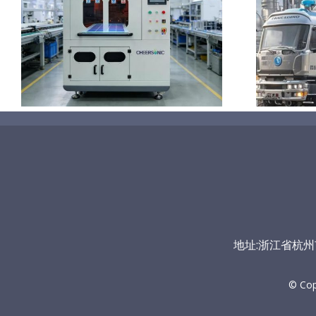
认识氢、了解氢、守护氢
安全
地址:浙江省杭州市富
© Co