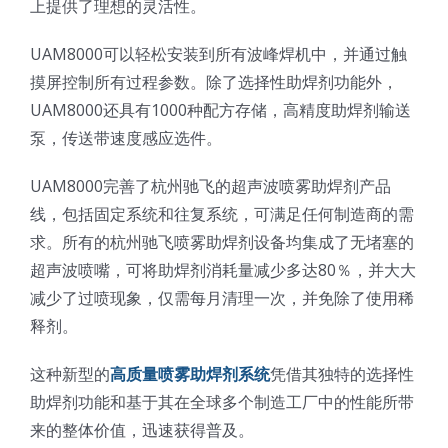
上提供了理想的灵活性。
光伏技术科普
联系我们
UAM8000可以轻松安装到所有波峰焊机中，并通过触
摸屏控制所有过程参数。除了选择性助焊剂功能外，
锂电技术科普
关于我们
UAM8000还具有1000种配方存储，高精度助焊剂输送
泵，传送带速度感应选件。
半导体技术科普
中文
UAM8000完善了杭州驰飞的超声波喷雾助焊剂产品
线，包括固定系统和往复系统，可满足任何制造商的需
医疗器械技术科普
中文
求。所有的杭州驰飞喷雾助焊剂设备均集成了无堵塞的
超声波喷嘴，可将助焊剂消耗量减少多达80％，并大大
粉体行业技术科普
ENGLISH
减少了过喷现象，仅需每月清理一次，并免除了使用稀
释剂。
超声波喷涂原理
这种新型的
高质量喷雾助焊剂系统
凭借其独特的选择性
助焊剂功能和基于其在全球多个制造工厂中的性能所带
喷涂的影响因素
来的整体价值，迅速获得普及。