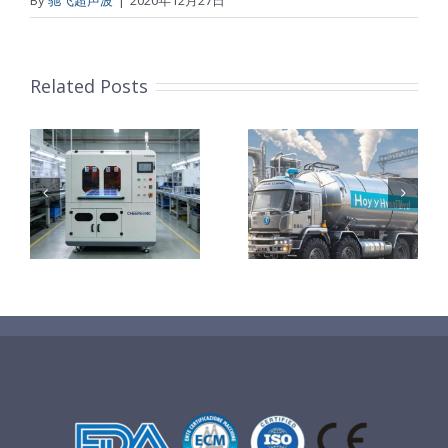
Related Posts
声
师
认识氢、了解
电解槽研报
氢、守护氢安
定
全
方