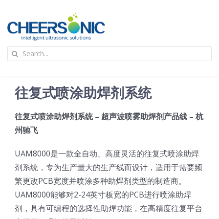
Skip
to
content
To
Search
Na
for:
首页
往复式喷涂助焊剂系统
应用
往复式喷涂助焊剂系统 – 超声波喷雾助焊剂产品线 – 杭
州驰飞
超声波设备
UAM8000是一款全自动、高度灵活的往复式喷涂助焊
技术及原理
剂系统，专为生产量大的生产线而设计，适用于需要频
繁更改PCB宽度并喷涂多种助焊剂类型的制造商。
UAM8000能够对2-24英寸板宽的PCB进行喷涂助焊
氢能技术科普
新闻
剂，具有可编程的选择性助焊功能，在高精度往复平台