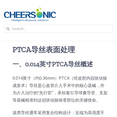
Skip
to
content
To
Search
Na
for:
首页
PTCA导丝表面处理
应用
一、0.014英寸PTCA导丝概述
超声波设备
0.014英寸（约0.36mm）PTCA（经皮腔内冠状动脉
成形术）导丝是心血管介入手术中的核心器械，作
技术及原理
为介入治疗的“先行官”，承担着引导球囊导管、支架
等器械精准到达冠状动脉病变部位的关键使命。
氢能技术科普
新闻
该类导丝通常采用复合结构设计：近端为高强度不