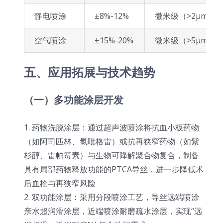
静电喷涂
±8%-12%
微米级（>2μm）
空气喷涂
±15%-20%
微米级（>5μm）
五、应用拓展与技术趋势
（一）多功能涂层开发
1. 药物洗脱涂层：通过超声波喷涂将抗血小板药物
（如阿司匹林、氯吡格雷）或抗再狭窄药物（如紫
杉醇、雷帕霉素）与生物可降解聚合物复合，制备
具有局部药物释放功能的PTCA导丝，进一步降低术
后血栓与再狭窄风险
2. 双功能涂层：采用分段喷涂工艺，导丝远端喷涂
亲水超润滑涂层，近端喷涂耐磨疏水涂层，实现“远