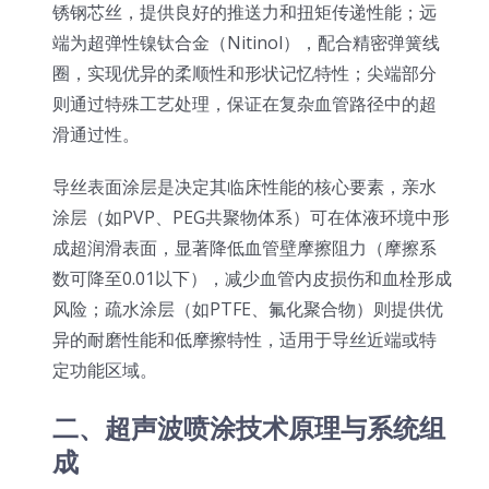
锈钢芯丝，提供良好的推送力和扭矩传递性能；远
光伏技术科普
联系我们
端为超弹性镍钛合金（Nitinol），配合精密弹簧线
圈，实现优异的柔顺性和形状记忆特性；尖端部分
锂电技术科普
关于我们
则通过特殊工艺处理，保证在复杂血管路径中的超
滑通过性。
半导体技术科普
中文
导丝表面涂层是决定其临床性能的核心要素，亲水
涂层（如PVP、PEG共聚物体系）可在体液环境中形
医疗器械技术科普
中文
成超润滑表面，显著降低血管壁摩擦阻力（摩擦系
数可降至0.01以下），减少血管内皮损伤和血栓形成
风险；疏水涂层（如PTFE、氟化聚合物）则提供优
粉体行业技术科普
ENGLISH
异的耐磨性能和低摩擦特性，适用于导丝近端或特
定功能区域。
超声波喷涂原理
二、超声波喷涂技术原理与系统组
喷涂的影响因素
成