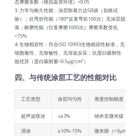
态摩擦系数（模拟血管环境）<0.05
3. 力学与耐久性能：涂层附着力达5B级（划格试
验）；抗弯折性能（180°反复弯折100次）无涂层脱
落；耐磨性能（往复摩擦1000次）摩擦系数变化
<15%
4. 生物相容性：符合ISO 10993生物相容性标准，无
细胞毒性、无致敏性、无溶血反应；抗蛋白吸附性
能优异（蛋白吸附量<0.5μg/cm²）
四、与传统涂层工艺的性能对比
工艺类型
涂层均匀性
厚度控制精度
超声波喷涂
≤±3%
纳米至微米级（10n
浸涂
±10%-15%
微米级（>3μm）