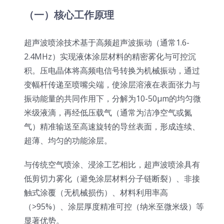
（一）核心工作原理
超声波喷雾成型系统
超声波喷涂技术基于高频超声波振动（通常1.6-
流量
2.4MHz）实现液体涂层材料的精密雾化与可控沉
积。压电晶体将高频电信号转换为机械振动，通过
变幅杆传递至喷嘴尖端，使涂层溶液在表面张力与
双进液
振动能量的共同作用下，分解为10-50μm的均匀微
米级液滴，再经低压载气（通常为洁净空气或氮
耐化学腐蚀的喷嘴
气）精准输送至高速旋转的导丝表面，形成连续、
超薄、均匀的功能涂层。
喷嘴兼容性
与传统空气喷涂、浸涂工艺相比，超声波喷涂具有
低剪切力雾化（避免涂层材料分子链断裂）、非接
触式涂覆（无机械损伤）、材料利用率高
（>95%）、涂层厚度精准可控（纳米至微米级）等
显著优势。