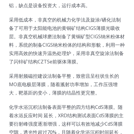
铝，缺点是设备投资大，运行成本高。
超声波喷雾成型系统
采用低成本，非真空的机械力化学法及旋涂/硒化法制
备了可用于太阳能电池的黄铜矿结构CIGS薄膜光吸收
流量
层。非真空机械球磨法制备了黄铜矿型CIGS纳米粉体材
料，系统的制备CIGS纳米粉体的结构和形貌，利用一种
双进液
实用高效的快速升温热处理炉，采用非真空旋涂法制备
了闪锌矿结构CZTSe前驱体薄膜。
耐化学腐蚀的喷嘴
采用射频磁控建设法制备平整，致密且呈柱状生长的
MO底电极层薄膜，随着溅射功率增加，工作压强增
喷嘴兼容性
大，靶基距的变小，薄膜的结晶性更完整。
化学水浴沉积法制备表面平整的四方结构CdS薄膜。随
着水浴反应时间 延长，XRD结构测试表面CdS薄膜的主
要衍射峰强度逐渐增强，这样可以有效地减少CdS薄膜
空隙，透光性超过70%，且随着化学浴沉积时间延长，