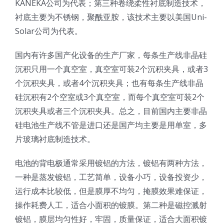
KANEKA公司为代表；第三种卷绕柔性衬底制造技术，
光伏技术科普
联系我们
衬底主要为不锈钢，聚酰亚胺，该技术主要以美国Uni-
Solar公司为代表。
锂电技术科普
关于我们
国内有许多国产化设备的生产厂家，每条生产线非晶硅
沉积只用一个真空室，真空室可装2个沉积夹具，或者3
半导体技术科普
中文
个沉积夹具，或者4个沉积夹具；也有每条生产线非晶
硅沉积有2个空室或3个真空室，而每个真空室可装2个
医疗器械技术科普
中文
沉积夹具或者三个沉积夹具。总之，目前国内主要非晶
硅电池生产线不管是进口还是国产均主要是用单室，多
片玻璃衬底制造技术。
粉体行业技术科普
ENGLISH
电池的背电极通常采用镀铝的方法，镀铝有两种方法，
超声波喷涂原理
一种是蒸发镀铝，工艺简单，设备小巧，设备投资少，
运行成本比较低，但是膜厚不均匀，掩膜效果难保证，
操作耗费人工，适合小面积的镀膜。第二种是磁控溅射
喷涂的影响因素
镀铝，膜层均匀性好，牢固，质量保证，适合大面积镀