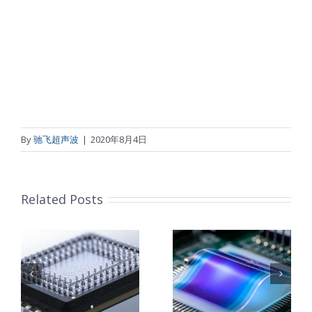
By
驰飞超声波
|
2020年8月4日
Related Posts
柔性薄膜光致
改
变色膜制备 超
钛基钌铱阳极
子
声波喷涂工艺
超声波涂覆解
能
原理及应用研
决方案