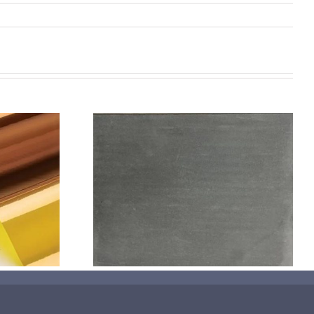
机喷涂无序介
碳