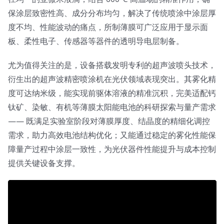
保涂层致密性高、成分分布均匀，解决了传统喷涂中涂层厚
度不均、性能波动的痛点，所制薄膜可广泛应用于显示面
板、柔性电子、传感器等器件的透明导电层制备。​
尤为值得关注的是，设备搭载发明专利的超声波喷头技术，
衍生出的超声波精密喷涂机在光伏领域表现突出。其雾化精
度可达纳米级，能实现前驱体溶液的精准沉积，完美适配钙
钛矿、染敏、有机等薄膜太阳能电池的科研探索与量产需求
—— 既满足实验室阶段对薄膜厚度、结晶度的精细化调控
需求，助力高效电池结构优化；又能通过稳定的雾化性能保
障量产过程中涂层一致性，为光伏器件性能提升与成本控制
提供关键设备支撑。