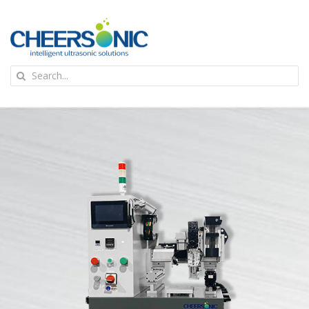
Skip
to
content
To
Search
Na
for:
首页
应用
超声波设备
技术及原理
氢能技术科普
新闻