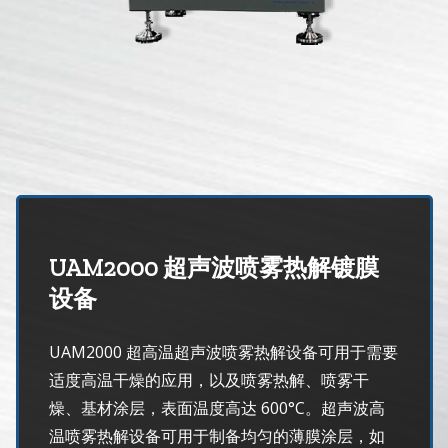
光伏技术科普
联系我们
锂电技术科普
关于我们
半导体技术科普
中文
医疗器械技术科普
中文
UAM2000 超声波喷雾热解镀膜
粉体行业技术科普
ENGLISH
设备
UAM2000 超高温超声波喷雾热解设备可用于需要
超声波喷涂原理
适度高温干燥的应用，以及喷雾热解、喷雾干
燥、基材涂层，表面温度高达 600°C。超声波高
喷涂的影响因素
温喷雾热解设备可用于制备均匀的薄膜涂层，如