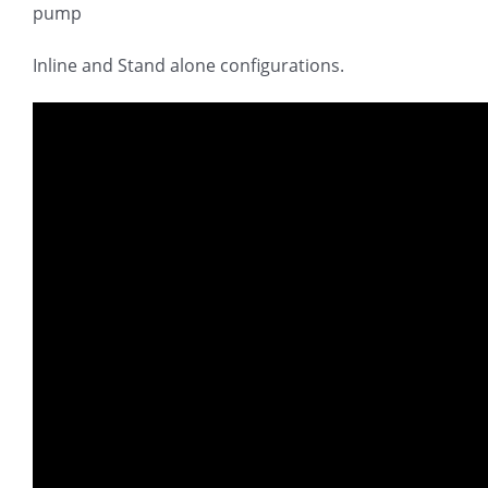
pump
超声波喷雾成型系统
Inline and Stand alone configurations.
流量
双进液
耐化学腐蚀的喷嘴
喷嘴兼容性