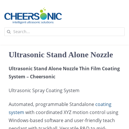
Skip
to
content
To
Search
Na
for:
首页
Ultrasonic Stand Alone Nozzle
应用
Ultrasonic Stand Alone Nozzle Thin Film Coating
System – Cheersonic
超声波设备
Ultrasonic Spray Coating System
技术及原理
Automated, programmable Standalone
coating
system
with coordinated XYZ motion control using
氢能技术科普
新闻
Windows-based software and user-friendly teach
pendant with trackball. Versatile R&D to mid-